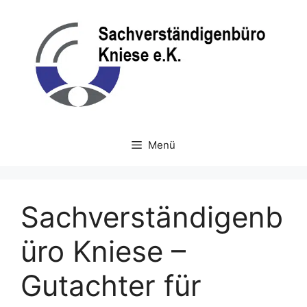
Zum
Inhalt
springen
Menü
Sachverständigenb
üro Kniese –
Gutachter für